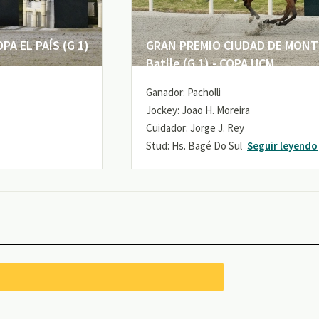
A EL PAÍS (G 1)
GRAN PREMIO CIUDAD DE MONTE
Batlle (G 1) - COPA UCM
Ganador: Pacholli
Jockey: Joao H. Moreira
Cuidador: Jorge J. Rey
Stud: Hs. Bagé Do Sul
Seguir leyendo