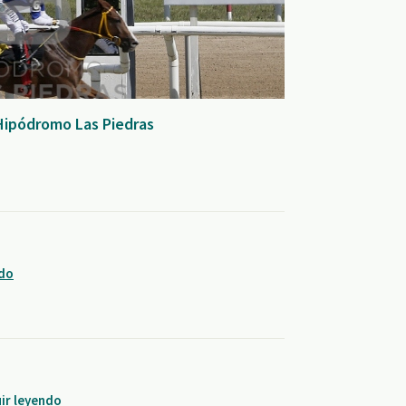
 Hipódromo Las Piedras
ndo
ir leyendo