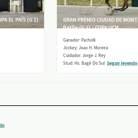
A EL PAÍS (G 1)
GRAN PREMIO CIUDAD DE MONTE
Batlle (G 1) - COPA UCM
Ganador: Pacholli
Jockey: Joao H. Moreira
Cuidador: Jorge J. Rey
Stud: Hs. Bagé Do Sul
Seguir leyendo
ndo