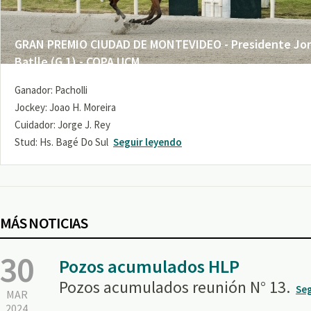
GRAN PREMIO CIUDAD DE MONTEVIDEO - Presidente Jo
Batlle (G 1) - COPA UCM
Ganador: Pacholli
Jockey: Joao H. Moreira
Cuidador: Jorge J. Rey
Stud: Hs. Bagé Do Sul
Seguir leyendo
MÁS NOTICIAS
30
Pozos acumulados HLP
Pozos acumulados reunión N° 13.
Seg
MAR
2024