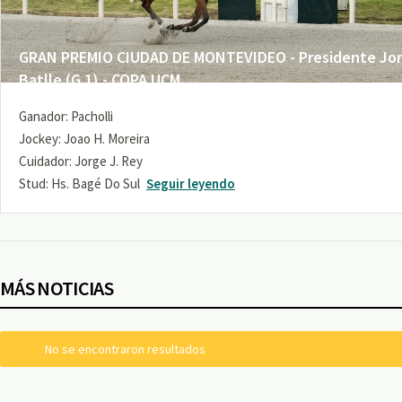
GRAN PREMIO CIUDAD DE MONTEVIDEO - Presidente Jo
Batlle (G 1) - COPA UCM
Ganador: Pacholli
Jockey: Joao H. Moreira
Cuidador: Jorge J. Rey
Stud: Hs. Bagé Do Sul
Seguir leyendo
MÁS NOTICIAS
No se encontraron resultados