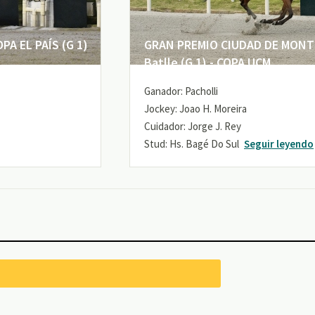
A EL PAÍS (G 1)
GRAN PREMIO CIUDAD DE MONTE
Batlle (G 1) - COPA UCM
Ganador: Pacholli
Jockey: Joao H. Moreira
Cuidador: Jorge J. Rey
Stud: Hs. Bagé Do Sul
Seguir leyendo