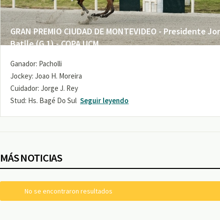
GRAN PREMIO CIUDAD DE MONTEVIDEO - Presidente Jo
Batlle (G 1) - COPA UCM
Ganador: Pacholli
Jockey: Joao H. Moreira
Cuidador: Jorge J. Rey
Stud: Hs. Bagé Do Sul
Seguir leyendo
MÁS NOTICIAS
No se encontraron resultados