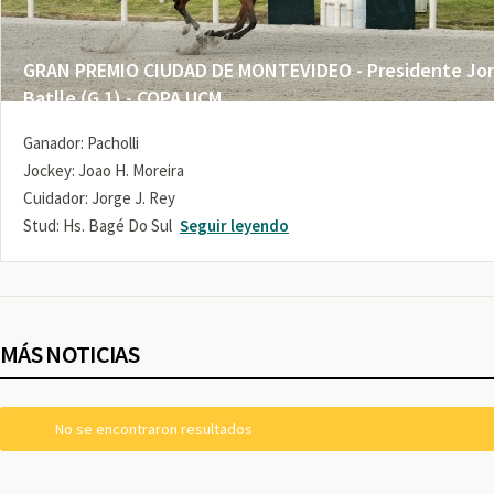
GRAN PREMIO CIUDAD DE MONTEVIDEO - Presidente Jo
Batlle (G 1) - COPA UCM
Ganador: Pacholli
Jockey: Joao H. Moreira
Cuidador: Jorge J. Rey
Stud: Hs. Bagé Do Sul
Seguir leyendo
MÁS NOTICIAS
No se encontraron resultados