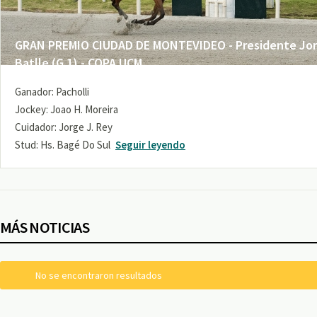
GRAN PREMIO CIUDAD DE MONTEVIDEO - Presidente Jo
Batlle (G 1) - COPA UCM
Ganador: Pacholli
Jockey: Joao H. Moreira
Cuidador: Jorge J. Rey
Stud: Hs. Bagé Do Sul
Seguir leyendo
MÁS NOTICIAS
No se encontraron resultados