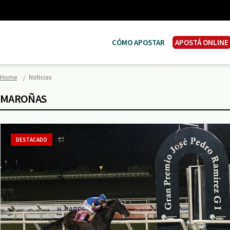
CÓMO APOSTAR
APOSTÁ ONLINE
Home
Noticias
MAROÑAS
DESTACADO