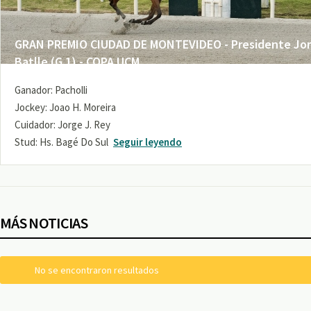
GRAN PREMIO CIUDAD DE MONTEVIDEO - Presidente Jo
Batlle (G 1) - COPA UCM
Ganador: Pacholli
Jockey: Joao H. Moreira
Cuidador: Jorge J. Rey
Stud: Hs. Bagé Do Sul
Seguir leyendo
MÁS NOTICIAS
No se encontraron resultados