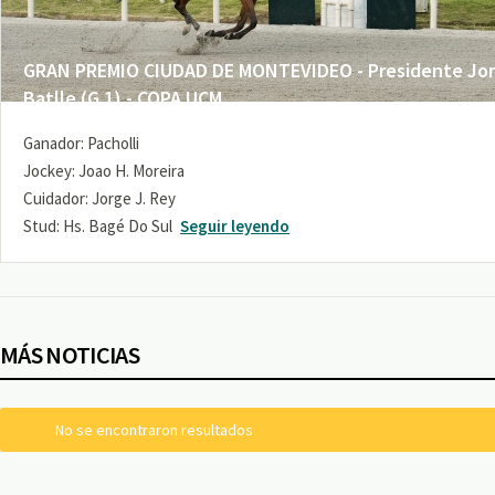
GRAN PREMIO CIUDAD DE MONTEVIDEO - Presidente Jo
Batlle (G 1) - COPA UCM
Ganador: Pacholli
Jockey: Joao H. Moreira
Cuidador: Jorge J. Rey
Stud: Hs. Bagé Do Sul
Seguir leyendo
MÁS NOTICIAS
No se encontraron resultados