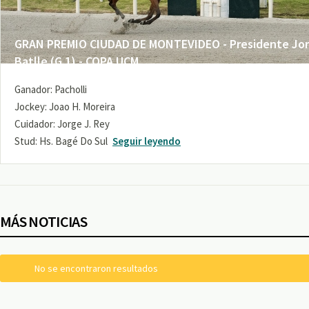
GRAN PREMIO CIUDAD DE MONTEVIDEO - Presidente Jo
Batlle (G 1) - COPA UCM
Ganador: Pacholli
Jockey: Joao H. Moreira
Cuidador: Jorge J. Rey
Stud: Hs. Bagé Do Sul
Seguir leyendo
MÁS NOTICIAS
No se encontraron resultados