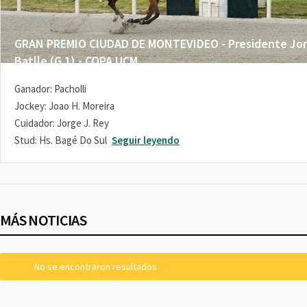
GRAN PREMIO CIUDAD DE MONTEVIDEO - Presidente Jo
Batlle (G 1) - COPA UCM
Ganador: Pacholli
Jockey: Joao H. Moreira
Cuidador: Jorge J. Rey
Stud: Hs. Bagé Do Sul
Seguir leyendo
MÁS NOTICIAS
No se encontraron resultados