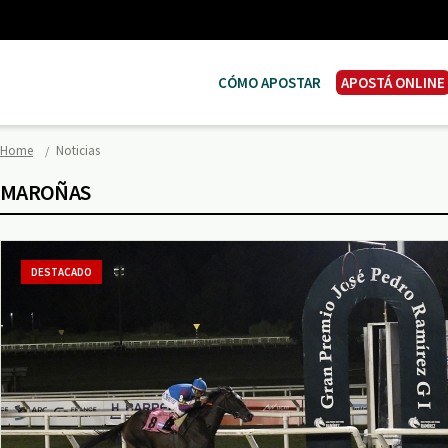
CÓMO APOSTAR
APOSTÁ ONLINE
Home
Noticias
MAROÑAS
DESTACADO