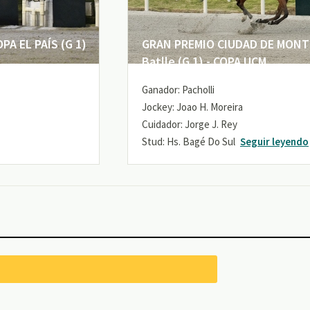
A EL PAÍS (G 1)
GRAN PREMIO CIUDAD DE MONTE
Batlle (G 1) - COPA UCM
Ganador: Pacholli
Jockey: Joao H. Moreira
Cuidador: Jorge J. Rey
Stud: Hs. Bagé Do Sul
Seguir leyendo