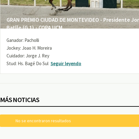
GRAN PREMIO CIUDAD DE MONTEVIDEO - Presidente Jo
Batlle (G 1) - COPA UCM
Ganador: Pacholli
Jockey: Joao H. Moreira
Cuidador: Jorge J. Rey
Stud: Hs. Bagé Do Sul
Seguir leyendo
MÁS NOTICIAS
No se encontraron resultados