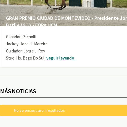
GRAN PREMIO CIUDAD DE MONTEVIDEO - Presidente Jo
Batlle (G 1) - COPA UCM
Ganador: Pacholli
Jockey: Joao H. Moreira
Cuidador: Jorge J. Rey
Stud: Hs. Bagé Do Sul
Seguir leyendo
MÁS NOTICIAS
No se encontraron resultados