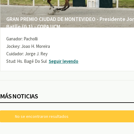
GRAN PREMIO CIUDAD DE MONTEVIDEO - Presidente Jo
Batlle (G 1) - COPA UCM
Ganador: Pacholli
Jockey: Joao H. Moreira
Cuidador: Jorge J. Rey
Stud: Hs. Bagé Do Sul
Seguir leyendo
MÁS NOTICIAS
No se encontraron resultados