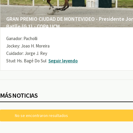
GRAN PREMIO CIUDAD DE MONTEVIDEO - Presidente Jo
Batlle (G 1) - COPA UCM
Ganador: Pacholli
Jockey: Joao H. Moreira
Cuidador: Jorge J. Rey
Stud: Hs. Bagé Do Sul
Seguir leyendo
MÁS NOTICIAS
No se encontraron resultados