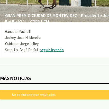
GRAN PREMIO CIUDAD DE MONTEVIDEO - Presidente Jo
Batlle (G 1) - COPA UCM
Ganador: Pacholli
Jockey: Joao H. Moreira
Cuidador: Jorge J. Rey
Stud: Hs. Bagé Do Sul
Seguir leyendo
MÁS NOTICIAS
No se encontraron resultados