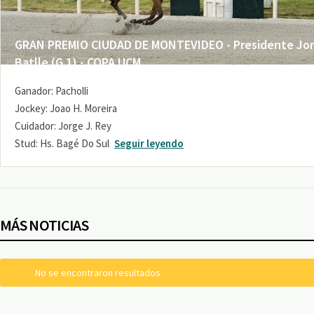
GRAN PREMIO CIUDAD DE MONTEVIDEO - Presidente Jo
Batlle (G 1) - COPA UCM
Ganador: Pacholli
Jockey: Joao H. Moreira
Cuidador: Jorge J. Rey
Stud: Hs. Bagé Do Sul
Seguir leyendo
MÁS NOTICIAS
No se encontraron resultados