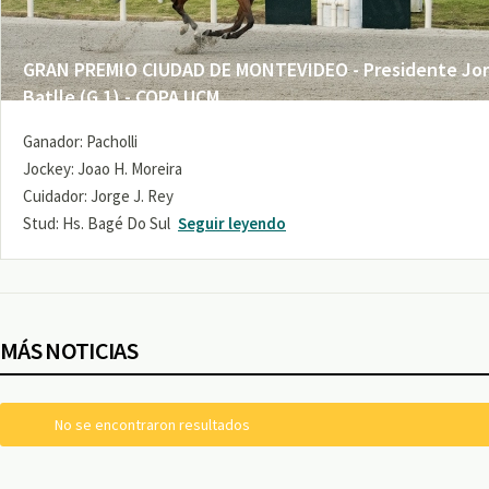
GRAN PREMIO CIUDAD DE MONTEVIDEO - Presidente Jo
Batlle (G 1) - COPA UCM
Ganador: Pacholli
Jockey: Joao H. Moreira
Cuidador: Jorge J. Rey
Stud: Hs. Bagé Do Sul
Seguir leyendo
MÁS NOTICIAS
No se encontraron resultados