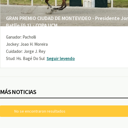
GRAN PREMIO CIUDAD DE MONTEVIDEO - Presidente Jo
Batlle (G 1) - COPA UCM
Ganador: Pacholli
Jockey: Joao H. Moreira
Cuidador: Jorge J. Rey
Stud: Hs. Bagé Do Sul
Seguir leyendo
MÁS NOTICIAS
No se encontraron resultados