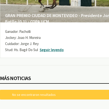
GRAN PREMIO CIUDAD DE MONTEVIDEO - Presidente Jo
Batlle (G 1) - COPA UCM
Ganador: Pacholli
Jockey: Joao H. Moreira
Cuidador: Jorge J. Rey
Stud: Hs. Bagé Do Sul
Seguir leyendo
MÁS NOTICIAS
No se encontraron resultados