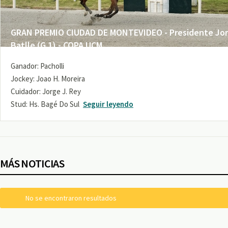
GRAN PREMIO CIUDAD DE MONTEVIDEO - Presidente Jo
Batlle (G 1) - COPA UCM
Ganador: Pacholli
Jockey: Joao H. Moreira
Cuidador: Jorge J. Rey
Stud: Hs. Bagé Do Sul
Seguir leyendo
MÁS NOTICIAS
No se encontraron resultados