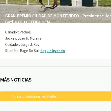
GRAN PREMIO CIUDAD DE MONTEVIDEO - Presidente Jo
Batlle (G 1) - COPA UCM
Ganador: Pacholli
Jockey: Joao H. Moreira
Cuidador: Jorge J. Rey
Stud: Hs. Bagé Do Sul
Seguir leyendo
MÁS NOTICIAS
No se encontraron resultados