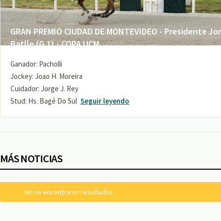
GRAN PREMIO CIUDAD DE MONTEVIDEO - Presidente Jo
Batlle (G 1) - COPA UCM
Ganador: Pacholli
Jockey: Joao H. Moreira
Cuidador: Jorge J. Rey
Stud: Hs. Bagé Do Sul
Seguir leyendo
MÁS NOTICIAS
No se encontraron resultados