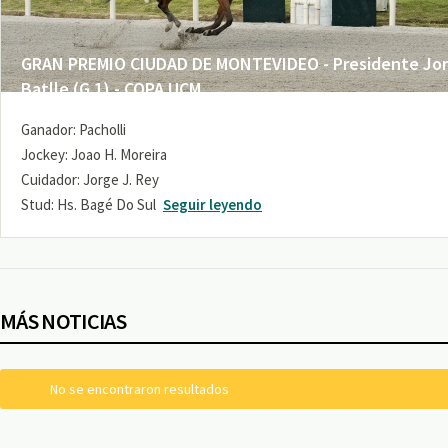
GRAN PREMIO CIUDAD DE MONTEVIDEO - Presidente Jo
Batlle (G 1) - COPA UCM
Ganador: Pacholli
Jockey: Joao H. Moreira
Cuidador: Jorge J. Rey
Stud: Hs. Bagé Do Sul
Seguir leyendo
MÁS NOTICIAS
No se encontraron resultados