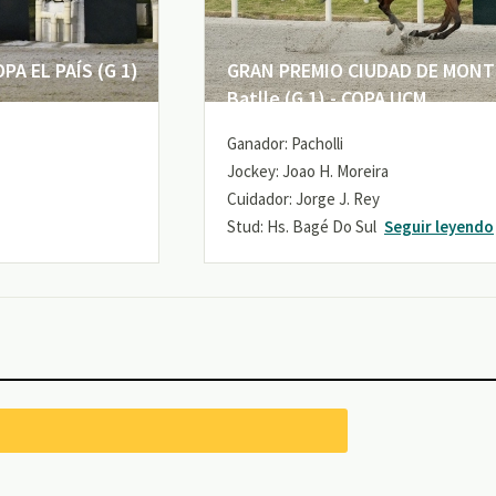
A EL PAÍS (G 1)
GRAN PREMIO CIUDAD DE MONTE
Batlle (G 1) - COPA UCM
Ganador: Pacholli
Jockey: Joao H. Moreira
Cuidador: Jorge J. Rey
Stud: Hs. Bagé Do Sul
Seguir leyendo