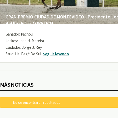
GRAN PREMIO CIUDAD DE MONTEVIDEO - Presidente Jo
Batlle (G 1) - COPA UCM
Ganador: Pacholli
Jockey: Joao H. Moreira
Cuidador: Jorge J. Rey
Stud: Hs. Bagé Do Sul
Seguir leyendo
MÁS NOTICIAS
No se encontraron resultados