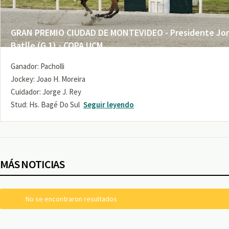
GRAN PREMIO CIUDAD DE MONTEVIDEO - Presidente Jo
Batlle (G 1) - COPA UCM
Ganador: Pacholli
Jockey: Joao H. Moreira
Cuidador: Jorge J. Rey
Stud: Hs. Bagé Do Sul
Seguir leyendo
MÁS NOTICIAS
No se encontraron resultados