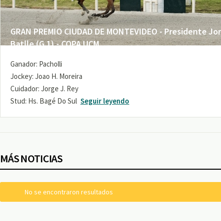
GRAN PREMIO CIUDAD DE MONTEVIDEO - Presidente Jo
Batlle (G 1) - COPA UCM
Ganador: Pacholli
Jockey: Joao H. Moreira
Cuidador: Jorge J. Rey
Stud: Hs. Bagé Do Sul
Seguir leyendo
MÁS NOTICIAS
No se encontraron resultados