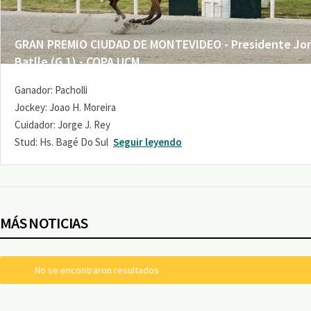
GRAN PREMIO CIUDAD DE MONTEVIDEO - Presidente Jo
Batlle (G 1) - COPA UCM
Ganador: Pacholli
Jockey: Joao H. Moreira
Cuidador: Jorge J. Rey
Stud: Hs. Bagé Do Sul
Seguir leyendo
MÁS NOTICIAS
No se encontraron resultados