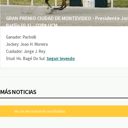
GRAN PREMIO CIUDAD DE MONTEVIDEO - Presidente Jo
Batlle (G 1) - COPA UCM
Ganador: Pacholli
Jockey: Joao H. Moreira
Cuidador: Jorge J. Rey
Stud: Hs. Bagé Do Sul
Seguir leyendo
MÁS NOTICIAS
No se encontraron resultados