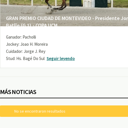
GRAN PREMIO CIUDAD DE MONTEVIDEO - Presidente Jo
Batlle (G 1) - COPA UCM
Ganador: Pacholli
Jockey: Joao H. Moreira
Cuidador: Jorge J. Rey
Stud: Hs. Bagé Do Sul
Seguir leyendo
MÁS NOTICIAS
No se encontraron resultados