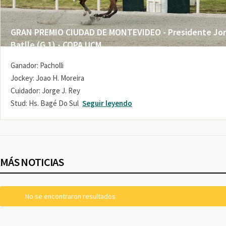
GRAN PREMIO CIUDAD DE MONTEVIDEO - Presidente Jo
Batlle (G 1) - COPA UCM
Ganador: Pacholli
Jockey: Joao H. Moreira
Cuidador: Jorge J. Rey
Stud: Hs. Bagé Do Sul
Seguir leyendo
MÁS NOTICIAS
No se encontraron resultados