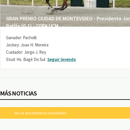
GRAN PREMIO CIUDAD DE MONTEVIDEO - Presidente Jo
Batlle (G 1) - COPA UCM
Ganador: Pacholli
Jockey: Joao H. Moreira
Cuidador: Jorge J. Rey
Stud: Hs. Bagé Do Sul
Seguir leyendo
MÁS NOTICIAS
No se encontraron resultados