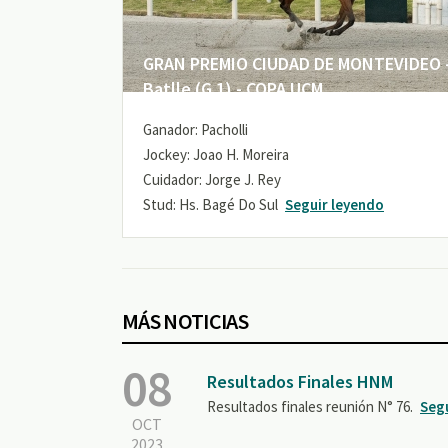
GRAN PREMIO CIUDAD DE MONTEVIDEO -
Batlle (G 1) - COPA UCM
Ganador: Pacholli
Jockey: Joao H. Moreira
Cuidador: Jorge J. Rey
Stud: Hs. Bagé Do Sul
Seguir leyendo
MÁS NOTICIAS
08
Resultados Finales HNM
Resultados finales reunión N° 76.
Seg
OCT
2023