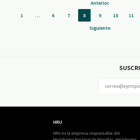
Anterior
1
…
6
7
8
9
10
11
Siguiente
SUSCRI
HRU
HRU
HRU es la empresa responsable del
Hipódromo Nacional de Maroñas, Hipódromo