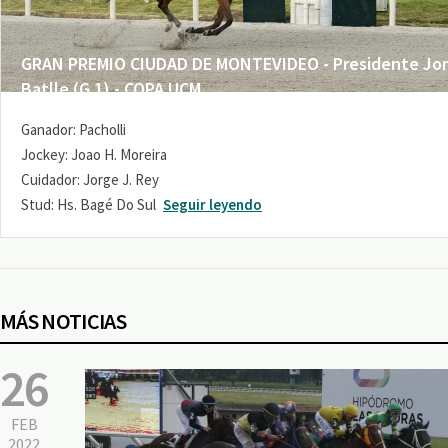
GRAN PREMIO CIUDAD DE MONTEVIDEO - Presidente Jo
Batlle (G 1) - COPA UCM
Ganador: Pacholli
Jockey: Joao H. Moreira
Cuidador: Jorge J. Rey
Stud: Hs. Bagé Do Sul
Seguir leyendo
MÁS NOTICIAS
26
FEB
2022