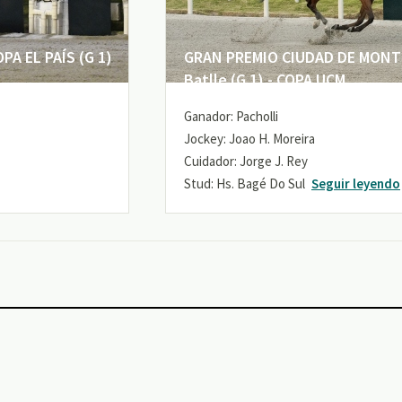
A EL PAÍS (G 1)
GRAN PREMIO CIUDAD DE MONTE
Batlle (G 1) - COPA UCM
Ganador: Pacholli
Jockey: Joao H. Moreira
Cuidador: Jorge J. Rey
Stud: Hs. Bagé Do Sul
Seguir leyendo