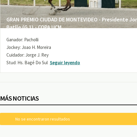
GRAN PREMIO CIUDAD DE MONTEVIDEO - Presidente Jo
Batlle (G 1) - COPA UCM
Ganador: Pacholli
Jockey: Joao H. Moreira
Cuidador: Jorge J. Rey
Stud: Hs. Bagé Do Sul
Seguir leyendo
MÁS NOTICIAS
No se encontraron resultados