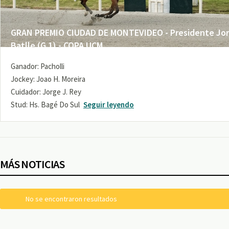
GRAN PREMIO CIUDAD DE MONTEVIDEO - Presidente Jo
Batlle (G 1) - COPA UCM
Ganador: Pacholli
Jockey: Joao H. Moreira
Cuidador: Jorge J. Rey
Stud: Hs. Bagé Do Sul
Seguir leyendo
MÁS NOTICIAS
No se encontraron resultados