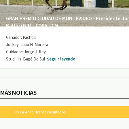
GRAN PREMIO CIUDAD DE MONTEVIDEO - Presidente Jo
Batlle (G 1) - COPA UCM
Ganador: Pacholli
Jockey: Joao H. Moreira
Cuidador: Jorge J. Rey
Stud: Hs. Bagé Do Sul
Seguir leyendo
MÁS NOTICIAS
No se encontraron resultados