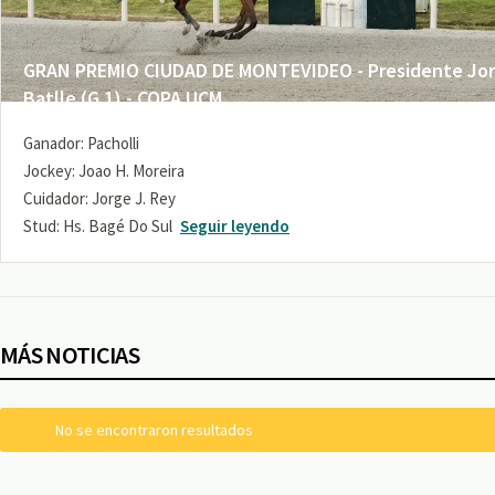
GRAN PREMIO CIUDAD DE MONTEVIDEO - Presidente Jo
Batlle (G 1) - COPA UCM
Ganador: Pacholli
Jockey: Joao H. Moreira
Cuidador: Jorge J. Rey
Stud: Hs. Bagé Do Sul
Seguir leyendo
MÁS NOTICIAS
No se encontraron resultados