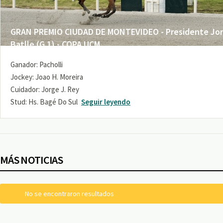
GRAN PREMIO CIUDAD DE MONTEVIDEO - Presidente Jo
Batlle (G 1) - COPA UCM
Ganador: Pacholli
Jockey: Joao H. Moreira
Cuidador: Jorge J. Rey
Stud: Hs. Bagé Do Sul
Seguir leyendo
MÁS NOTICIAS
No se encontraron resultados