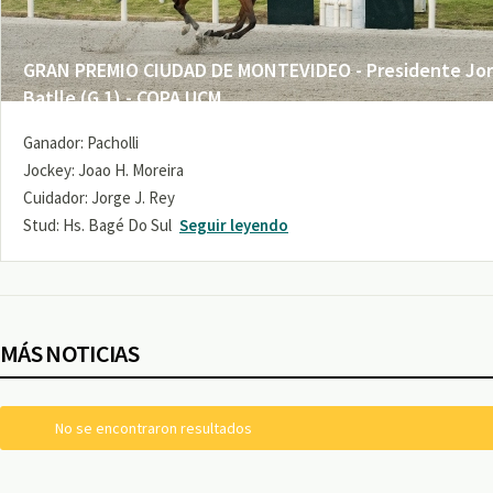
GRAN PREMIO CIUDAD DE MONTEVIDEO - Presidente Jo
Batlle (G 1) - COPA UCM
Ganador: Pacholli
Jockey: Joao H. Moreira
Cuidador: Jorge J. Rey
Stud: Hs. Bagé Do Sul
Seguir leyendo
MÁS NOTICIAS
No se encontraron resultados