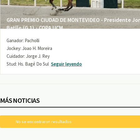
GRAN PREMIO CIUDAD DE MONTEVIDEO - Presidente Jo
Batlle (G 1) - COPA UCM
Ganador: Pacholli
Jockey: Joao H. Moreira
Cuidador: Jorge J. Rey
Stud: Hs. Bagé Do Sul
Seguir leyendo
MÁS NOTICIAS
No se encontraron resultados