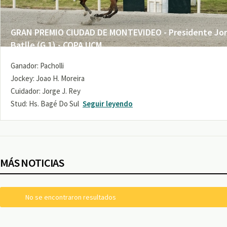
GRAN PREMIO CIUDAD DE MONTEVIDEO - Presidente Jo
Batlle (G 1) - COPA UCM
Ganador: Pacholli
Jockey: Joao H. Moreira
Cuidador: Jorge J. Rey
Stud: Hs. Bagé Do Sul
Seguir leyendo
MÁS NOTICIAS
No se encontraron resultados