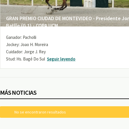
GRAN PREMIO CIUDAD DE MONTEVIDEO - Presidente Jo
Batlle (G 1) - COPA UCM
Ganador: Pacholli
Jockey: Joao H. Moreira
Cuidador: Jorge J. Rey
Stud: Hs. Bagé Do Sul
Seguir leyendo
MÁS NOTICIAS
No se encontraron resultados